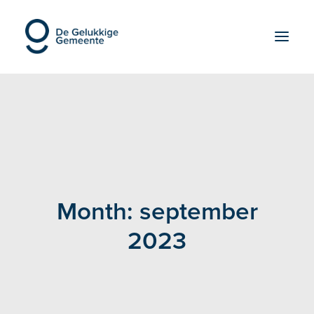
OVER ONS
EDUCATIE
INSPIRATIE
REALISATIE
Month: september
SDG’S
BLOG
2023
CONTACT