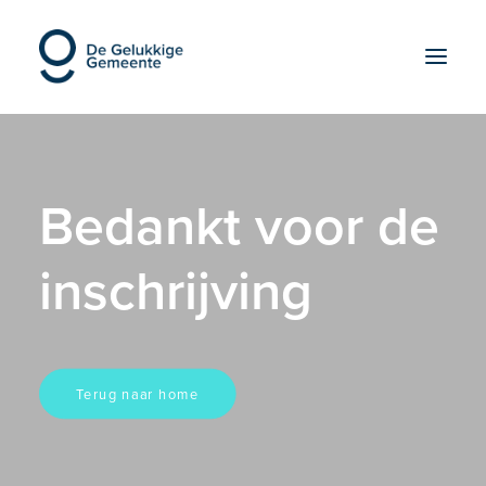
OVER ONS
Bedankt voor de
EDUCATIE
INSPIRATIE
inschrijving
REALISATIE
SDG’S
BLOG
CONTACT
Terug naar home